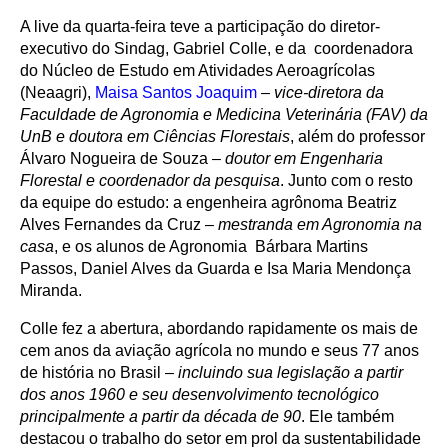
A live da quarta-feira teve a participação do diretor-
executivo do Sindag, Gabriel Colle, e da coordenadora
do Núcleo de Estudo em Atividades Aeroagrícolas
(
Neaagri
),
Maisa Santos Joaquim
–
vice-diretora da
Faculdade de Agronomia e Medicina Veterinária (FAV) da
UnB e doutora em Ciências Florestais
, além do professor
Álvaro Nogueira de Souza –
doutor em Engenharia
Florestal e coordenador da pesquisa
. Junto com o resto
da equipe do estudo: a engenheira agrônoma Beatriz
Alves Fernandes da Cruz –
mestranda em Agronomia na
casa
, e os alunos de Agronomia Bárbara Martins
Passos, Daniel Alves da Guarda e Isa Maria Mendonça
Miranda.
Colle fez a abertura, abordando rapidamente os mais de
cem anos da aviação agrícola no mundo e seus 77 anos
de história no Brasil –
incluindo sua legislação a partir
dos anos 1960 e seu desenvolvimento tecnológico
principalmente a partir da década de 90
. Ele também
destacou o trabalho do setor em prol da sustentabilidade